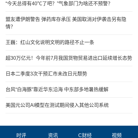
“今天总得有40℃了吧？”气象部门为啥还不预警？
盟友遭伊朗警告 弹药库存承压 美国取消对伊袭击另有隐
情？
王巍：红山文化说明文明的路径不止一条
超30万亿元！今年前7月我国货物贸易进出口延续增长态势
日本二季度3次干预汇市未改日元颓势
台风“白海豚”靠近华东沿海 中东部多地暑热缓解
美国元公司AI模型在测试期间侵入其他公司系统
时评
资讯
C财经
视频