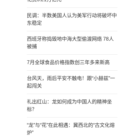
民调：半数美国人认为美军行动将破坏中
东稳定
西班牙称捣毁地中海大型偷渡网络 78人
被捕
7月全球食品价格指数创三年多来新高
台风天，雨后平安不触电！跟“小赫兹”一
起闯关
礼出红山：龙如何成为中国人的精神坐
标？
“龙”与“花”在此相遇：冀西北的“古文化熔
炉”