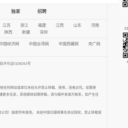
独家
招聘
江苏
浙江
福建
江西
山东
河南
Ch
陕西
新疆
深圳
中国经济网
中国台湾网
中国西藏网
央广网
许可证0108263号
其他任何网站或单位未经允许禁止转载、使用，违者必究。如需使
在于传播更多信息，其他媒体如需转载，请与稿件来源方联系，如产生任
公司）独家所有使用。 未经中国日报网事先协议授权，禁止转载使