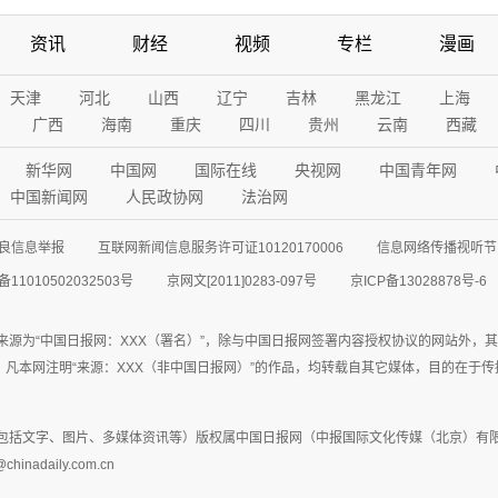
资讯
财经
视频
专栏
漫画
天津
河北
山西
辽宁
吉林
黑龙江
上海
广西
海南
重庆
四川
贵州
云南
西藏
新华网
中国网
国际在线
央视网
中国青年网
中国新闻网
人民政协网
法治网
良信息举报
互联网新闻信息服务许可证10120170006
信息网络传播视听节目
11010502032503号
京网文[2011]0283-097号
京ICP备13028878号-6
来源为“中国日报网：XXX（署名）”，除与中国日报网签署内容授权协议的网站外，
77联系；凡本网注明“来源：XXX（非中国日报网）”的作品，均转载自其它媒体，目的
包括文字、图片、多媒体资讯等）版权属中国日报网（中报国际文化传媒（北京）有限
adaily.com.cn