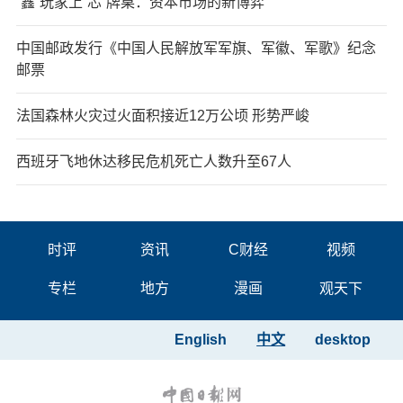
“鑫”玩家上“芯”牌桌：资本市场的新博弈
中国邮政发行《中国人民解放军军旗、军徽、军歌》纪念
邮票
法国森林火灾过火面积接近12万公顷 形势严峻
西班牙飞地休达移民危机死亡人数升至67人
时评
资讯
C财经
视频
专栏
地方
漫画
观天下
English
中文
desktop