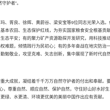
然守护者”。
玛、胥良、徐辉、黄蔚谷、梁安宝等9位同志光荣入选。
久基本农田、生态保护红线，为夯实国家粮食安全根基贡
方生态平安；有的聚力矿产资源勘探开发研究，用科技推
确权难题，倾情践行为民初心；有的多年奋战在地灾防治
、勤勉敬业，攻坚克难、矢志创新，集中展现了新时代自
的重大成就，凝结着千千万万自然守护者的付出和奉献。
之心，尊重自然、顺应自然、保护自然，守住好山好水好生
山更绿、水更清、环境更优美的美丽中国作出应有贡献。