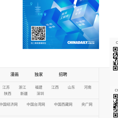
漫画
独家
招聘
江苏
浙江
福建
江西
山东
河南
Ch
陕西
新疆
深圳
中国经济网
中国台湾网
中国西藏网
央广网