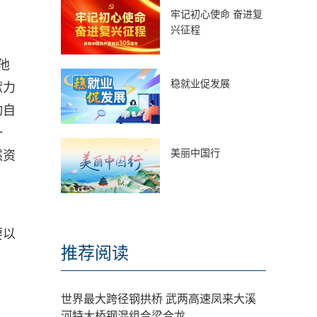
牢记初心使命 奋进复
兴征程
他
稳就业促发展
献力
动自
一
美丽中国行
然资
要以
推荐阅读
世界最大跨径钢拱桥 武两高速凤来大溪
河特大桥钢混组合梁合龙