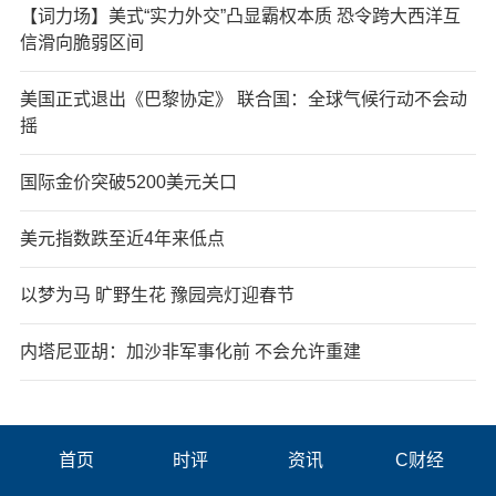
【词力场】美式“实力外交”凸显霸权本质 恐令跨大西洋互
信滑向脆弱区间
美国正式退出《巴黎协定》 联合国：全球气候行动不会动
摇
国际金价突破5200美元关口
美元指数跌至近4年来低点
以梦为马 旷野生花 豫园亮灯迎春节
内塔尼亚胡：加沙非军事化前 不会允许重建
首页
时评
资讯
C财经