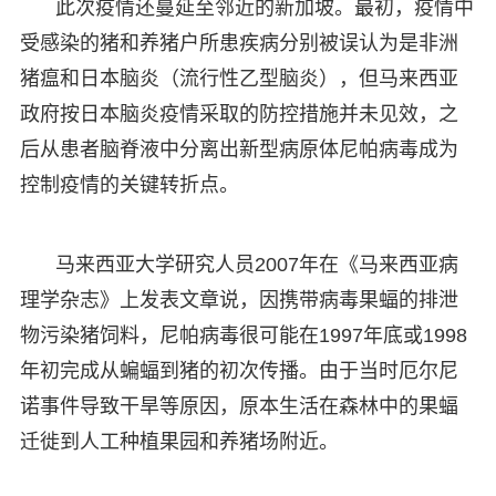
此次疫情还蔓延至邻近的新加坡。最初，疫情中
受感染的猪和养猪户所患疾病分别被误认为是非洲
猪瘟和日本脑炎（流行性乙型脑炎），但马来西亚
政府按日本脑炎疫情采取的防控措施并未见效，之
后从患者脑脊液中分离出新型病原体尼帕病毒成为
控制疫情的关键转折点。
马来西亚大学研究人员2007年在《马来西亚病
理学杂志》上发表文章说，因携带病毒果蝠的排泄
物污染猪饲料，尼帕病毒很可能在1997年底或1998
年初完成从蝙蝠到猪的初次传播。由于当时厄尔尼
诺事件导致干旱等原因，原本生活在森林中的果蝠
迁徙到人工种植果园和养猪场附近。