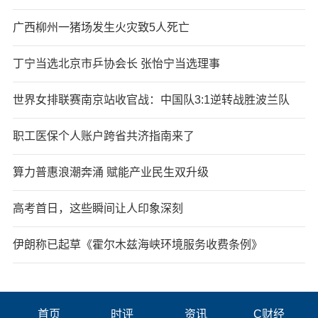
广西柳州一猪场发生火灾致5人死亡
丁宁当选北京市乒协会长 张怡宁当选理事
世界女排联赛南京站收官战：中国队3:1逆转战胜波兰队
职工医保个人账户跨省共济指南来了
算力普惠浪潮奔涌 赋能产业民生双升级
高考首日，这些瞬间让人印象深刻
伊朗称已起草《霍尔木兹海峡环境服务收费条例》
首页
时评
资讯
C财经