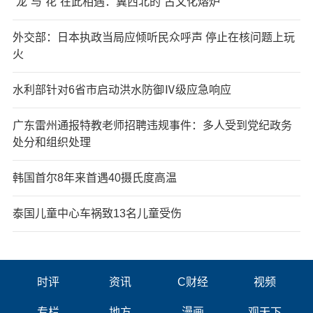
“龙”与“花”在此相遇：冀西北的“古文化熔炉”
外交部：日本执政当局应倾听民众呼声 停止在核问题上玩
火
水利部针对6省市启动洪水防御Ⅳ级应急响应
广东雷州通报特教老师招聘违规事件：多人受到党纪政务
处分和组织处理
韩国首尔8年来首遇40摄氏度高温
泰国儿童中心车祸致13名儿童受伤
时评
资讯
C财经
视频
专栏
地方
漫画
观天下