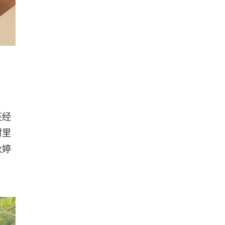
还经
村里
秋婷