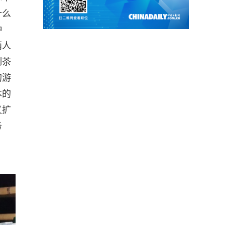
什么
种
两人
制茶
的游
本的
又扩
务