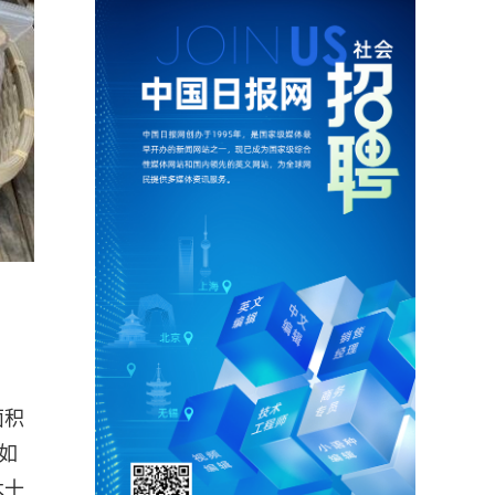
面积
如
木十