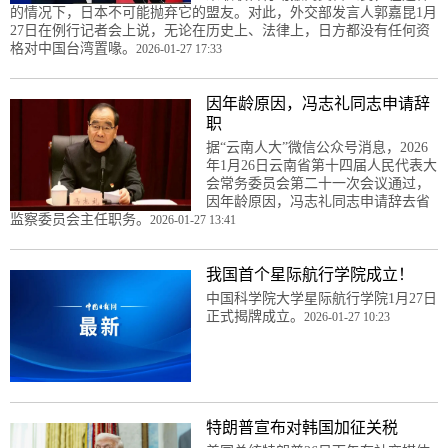
的情况下，日本不可能抛弃它的盟友。对此，外交部发言人郭嘉昆1月
27日在例行记者会上说，无论在历史上、法律上，日方都没有任何资
格对中国台湾置喙。
2026-01-27 17:33
因年龄原因，冯志礼同志申请辞
职
据“云南人大”微信公众号消息，2026
年1月26日云南省第十四届人民代表大
会常务委员会第二十一次会议通过，
因年龄原因，冯志礼同志申请辞去省
监察委员会主任职务。
2026-01-27 13:41
我国首个星际航行学院成立！
中国科学院大学星际航行学院1月27日
正式揭牌成立。
2026-01-27 10:23
特朗普宣布对韩国加征关税