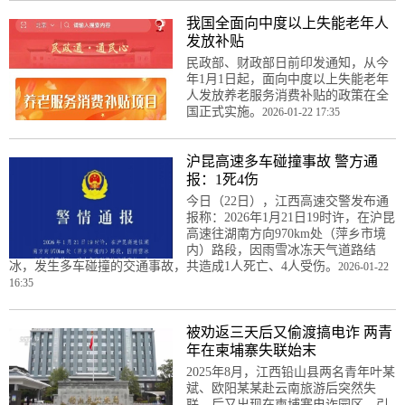
我国全面向中度以上失能老年人
发放补贴
民政部、财政部日前印发通知，从今
年1月1日起，面向中度以上失能老年
人发放养老服务消费补贴的政策在全
国正式实施。
2026-01-22 17:35
沪昆高速多车碰撞事故 警方通
报：1死4伤
今日（22日），江西高速交警发布通
报称：2026年1月21日19时许，在沪昆
高速往湖南方向970km处（萍乡市境
内）路段，因雨雪冰冻天气道路结
冰，发生多车碰撞的交通事故，共造成1人死亡、4人受伤。
2026-01-22
16:35
被劝返三天后又偷渡搞电诈 两青
年在柬埔寨失联始末
2025年8月，江西铅山县两名青年叶某
斌、欧阳某某赴云南旅游后突然失
联，后又出现在柬埔寨电诈园区，引