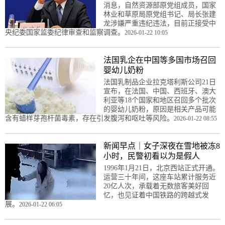
消息，自然资源部原党组成员，国家
林业和草原局原党组书记、局长张建
龙涉嫌严重违纪违法，目前正接受中
央纪委国家监委纪律审查和监察调查。
2026-01-22 10:05
法国乳企在中国等多国市场召回
婴幼儿奶粉
法国乳制品企业拉克塔利斯公司21日
宣布，在法国、中国、西班牙、澳大
利亚等18个国家和地区召回多个批次
的婴幼儿奶粉，原因是相关产品可能
含有蜡样芽孢杆菌毒素，存在引发腹泻和呕吐等风险。
2026-01-22 08:55
新闻早点｜女子深夜在雪地被冻8
小时，民警初看以为是假人
1996年1月21日，北京西站正式开通。
运营三十年间，这座车站累计服务近
20亿人次，承载着无数旅客美好回
忆，也见证着中国铁路的跨越式发
展。
2026-01-22 06:05