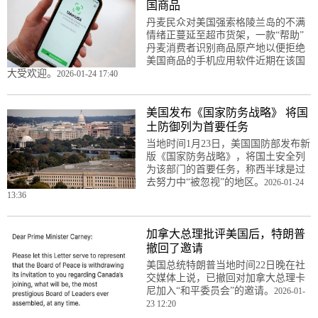
国商品
丹麦民众对美国强索格陵兰岛的不满
情绪正蔓延至超市货架，一款“帮助”
丹麦消费者识别商品原产地以便拒绝
美国商品的手机应用软件近期在该国
大受欢迎。
2026-01-24 17:40
美国发布《国家防务战略》 将国
土防御列为首要任务
当地时间1月23日，美国国防部发布新
版《国家防务战略》，将国土安全列
为该部门的首要任务，称西半球是过
去努力中“被忽视”的地区。
2026-01-24
13:36
加拿大总理批评美国后，特朗普
撤回了邀请
美国总统特朗普当地时间22日晚在社
交媒体上说，已撤回对加拿大总理卡
尼加入“和平委员会”的邀请。
2026-01-
23 12:20