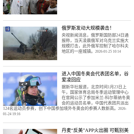
俄罗斯发动大规模袭击！
央视新闻消息，俄罗斯国防部24日通
报称，当天凌晨俄军对乌克兰实施大
规模打击，此外俄军控制了哈尔科夫
地区的一座城镇。
2026-01-25 10:14
进入中国冬奥会代表团名单，谷
爱凌回应
据新华社报道，北京时间1月23日上
午，国家体育总局冬季运动管理中心
在官网公示了参加米兰-科尔蒂纳冬奥
会的运动员名单，中国代表团共派出
124名运动员参赛，创下中国参加境外冬奥会的参赛人数新高。
2026-
01-24 19:16
丹麦“反美”APP火出圈 可甄别美