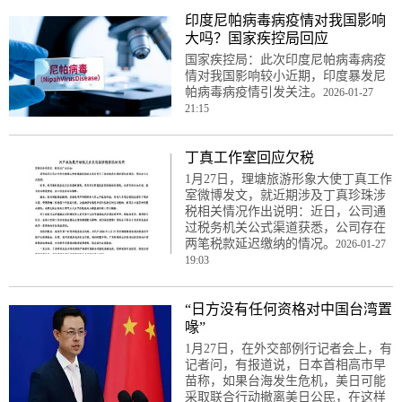
印度尼帕病毒病疫情对我国影响
大吗？国家疾控局回应
国家疾控局：此次印度尼帕病毒病疫
情对我国影响较小近期，印度暴发尼
帕病毒病疫情引发关注。
2026-01-27
21:15
丁真工作室回应欠税
1月27日，理塘旅游形象大使丁真工作
室微博发文，就近期涉及丁真珍珠涉
税相关情况作出说明：近日，公司通
过税务机关公式渠道获悉，公司存在
两笔税款延迟缴纳的情况。
2026-01-27
19:03
“日方没有任何资格对中国台湾置
喙”
1月27日，在外交部例行记者会上，有
记者问，有报道说，日本首相高市早
苗称，如果台海发生危机，美日可能
采取联合行动撤离美日公民，在这样