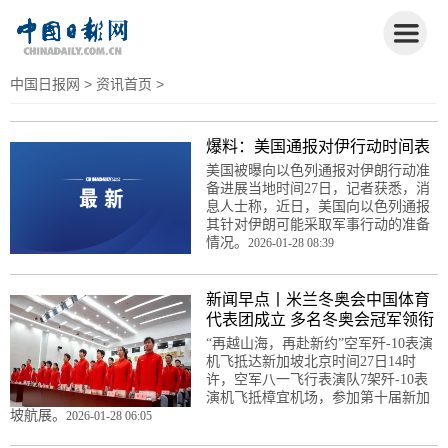
中国日报网
>
资讯首页
>
爆料：美国通报对伊行动时间表
美国被曝向以色列通报对伊朗行动准
备进展当地时间27日，记者获悉，消
息人士称，近日，美国向以色列通报
其针对伊朗可能采取军事行动的准备
情况。
2026-01-28 08:39
新闻早点丨米兰冬奥会中国体育
代表团成立 多名冬奥会冠军领衔
“再越山海，再赴新约”空军歼-10表演
机飞抵达新加坡北京时间27日14时
许，空军八一飞行表演队7架歼-10表
演机飞抵樟宜机场，参加第十届新加
坡航展。
2026-01-28 06:05