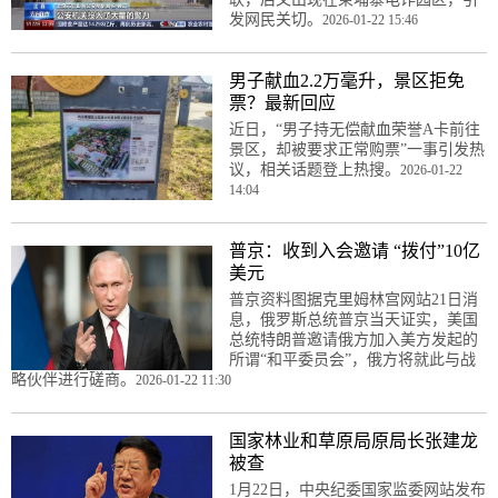
发网民关切。
2026-01-22 15:46
男子献血2.2万毫升，景区拒免
票？最新回应
近日，“男子持无偿献血荣誉A卡前往
景区，却被要求正常购票”一事引发热
议，相关话题登上热搜。
2026-01-22
14:04
普京：收到入会邀请 “拨付”10亿
美元
普京资料图据克里姆林宫网站21日消
息，俄罗斯总统普京当天证实，美国
总统特朗普邀请俄方加入美方发起的
所谓“和平委员会”，俄方将就此与战
略伙伴进行磋商。
2026-01-22 11:30
国家林业和草原局原局长张建龙
被查
1月22日，中央纪委国家监委网站发布