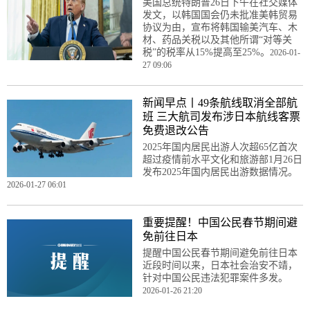
美国总统特朗普26日下午在社交媒体
发文，以韩国国会仍未批准美韩贸易
协议为由，宣布将韩国输美汽车、木
材、药品关税以及其他所谓“对等关
税”的税率从15%提高至25%。
2026-01-
27 09:06
新闻早点丨49条航线取消全部航
班 三大航司发布涉日本航线客票
免费退改公告
2025年国内居民出游人次超65亿首次
超过疫情前水平文化和旅游部1月26日
发布2025年国内居民出游数据情况。
2026-01-27 06:01
重要提醒！中国公民春节期间避
免前往日本
提醒中国公民春节期间避免前往日本
近段时间以来，日本社会治安不靖，
针对中国公民违法犯罪案件多发。
2026-01-26 21:20