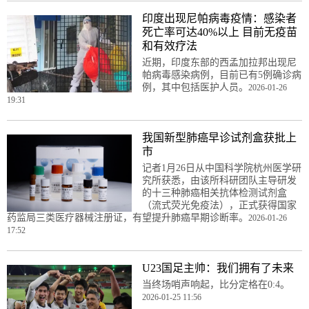
印度出现尼帕病毒疫情：感染者
死亡率可达40%以上 目前无疫苗
和有效疗法
近期，印度东部的西孟加拉邦出现尼
帕病毒感染病例，目前已有5例确诊病
例，其中包括医护人员。
2026-01-26
19:31
我国新型肺癌早诊试剂盒获批上
市
记者1月26日从中国科学院杭州医学研
究所获悉，由该所科研团队主导研发
的十三种肺癌相关抗体检测试剂盒
（流式荧光免疫法），正式获得国家
药监局三类医疗器械注册证，有望提升肺癌早期诊断率。
2026-01-26
17:52
U23国足主帅：我们拥有了未来
当终场哨声响起，比分定格在0:4。
2026-01-25 11:56