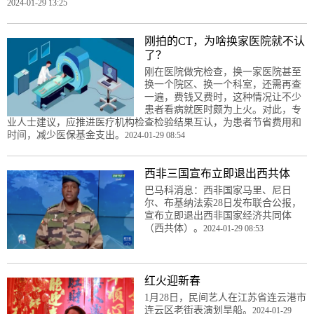
2024-01-29 13:25
刚拍的CT，为啥换家医院就不认
了？
刚在医院做完检查，换一家医院甚至
换一个院区、换一个科室，还需再查
一遍，费钱又费时，这种情况让不少
患者看病就医时颇为上火。对此，专
业人士建议，应推进医疗机构检查检验结果互认，为患者节省费用和
时间，减少医保基金支出。
2024-01-29 08:54
西非三国宣布立即退出西共体
巴马科消息：西非国家马里、尼日
尔、布基纳法索28日发布联合公报，
宣布立即退出西非国家经济共同体
（西共体）。
2024-01-29 08:53
红火迎新春
1月28日，民间艺人在江苏省连云港市
连云区老街表演划旱船。
2024-01-29