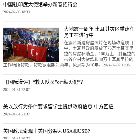
中国驻印度大使馆举办新春招待会
2024-02-08 18:33
大地震一周年 土耳其灾区重建任
务正在进行中
在震区新建房屋照片在现场改造项目
中，土耳其政府发放了75万土耳其里
拉的房屋补助金、100万土耳其里拉的
带谷仓村舍贷款和40万土耳其里拉的
工作场所贷款，贷款宽限期为两年，免息期为10年。
2024-02-07 11:35
【国际漫评】“救火队员”or“纵火犯”？
2024-01-31 22:07
美以放行为条件要求留学生提供政府信息 中方回应
2024-01-31 21:37
美国政坛奇观｜美国分裂为USA和USB?
2024-01-31 20:32