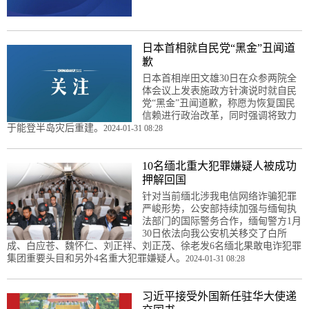
日本首相就自民党“黑金”丑闻道
歉
日本首相岸田文雄30日在众参两院全
体会议上发表施政方针演说时就自民
党“黑金”丑闻道歉，称愿为恢复国民
信赖进行政治改革，同时强调将致力
于能登半岛灾后重建。
2024-01-31 08:28
10名缅北重大犯罪嫌疑人被成功
押解回国
针对当前缅北涉我电信网络诈骗犯罪
严峻形势，公安部持续加强与缅甸执
法部门的国际警务合作，缅甸警方1月
30日依法向我公安机关移交了白所
成、白应苍、魏怀仁、刘正祥、刘正茂、徐老发6名缅北果敢电诈犯罪
集团重要头目和另外4名重大犯罪嫌疑人。
2024-01-31 08:28
习近平接受外国新任驻华大使递