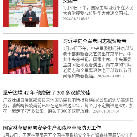
交国书
1月30日下午，国家主席习近平在人民
大会堂接受42位驻华大使递交国书。
2024-01-31 08:13
习近平向全军老同志祝贺新春
1月29日下午，中央军委慰问驻京部队
老干部迎新春文艺演出在京举行。中
共中央总书记、国家主席、中央军委
主席习近平观看演出，向在座的军队
老同志和全军离退休老干部致以节日
问候和新春祝福。
2024-01-31 08:13
坚守边境 42 年 他磨破了 300 多双解放鞋
广西壮族自治区那坡县天池国防民兵哨所担负横向8公里的边防巡逻任
务，哨所哨长凌尚前已经在这里巡边42年，每个月不定期巡逻8次，加
在一起走了7万多公里，磨破了300多双解放鞋。
2024-01-30 14:04
国家林草局部署安全生产和森林草原防火工作
1月29日，国家林草局召开全国林草系统安全生产暨森林草原防火工作